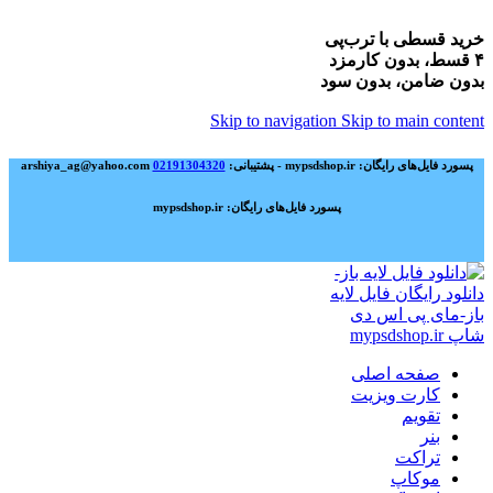
خرید قسطی با ترب‌پی
۴ قسط، بدون کارمزد
بدون ضامن، بدون سود
Skip to navigation
Skip to main content
پسورد فایل‌های رایگان: mypsdshop.ir - پشتیبانی: arshiya_ag@yahoo.com
02191304320
پسورد فایل‌های رایگان: mypsdshop.ir
صفحه اصلی
کارت ویزیت
تقویم
بنر
تراکت
موکاپ