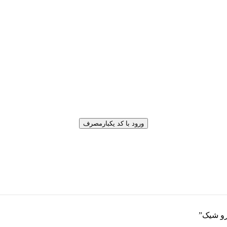
ورود با کد یکبارمصرف
رو شیک”