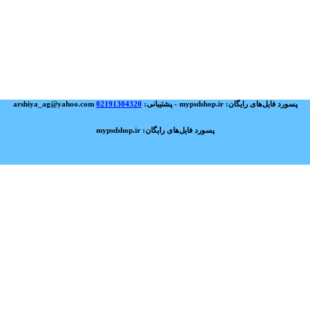
پسورد فایل‌های رایگان: mypsdshop.ir - پشتیبانی: arshiya_ag@yahoo.com
02191304320
پسورد فایل‌های رایگان: mypsdshop.ir