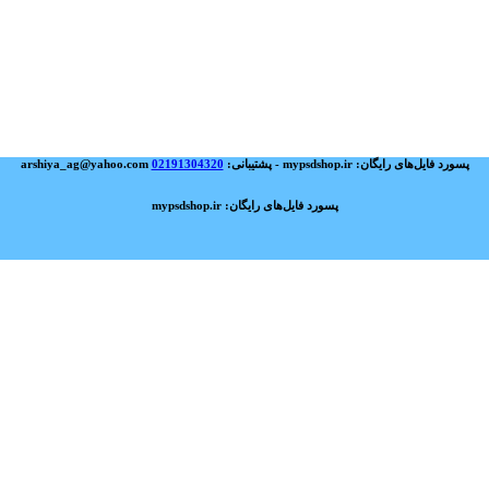
پسورد فایل‌های رایگان: mypsdshop.ir - پشتیبانی: arshiya_ag@yahoo.com
02191304320
پسورد فایل‌های رایگان: mypsdshop.ir