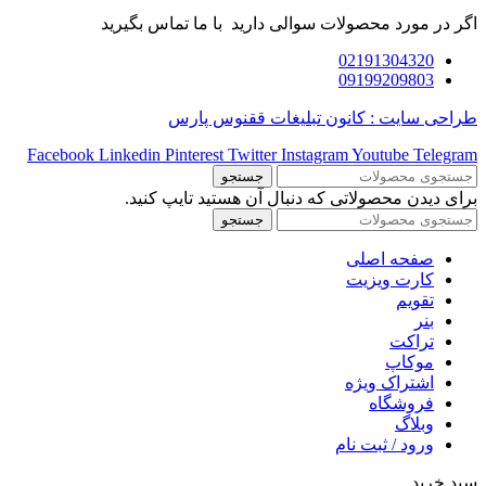
اگر در مورد محصولات سوالی دارید با ما تماس بگیرید
02191304320
09199209803
طراحی سایت : کانون تبلیغات ققنوس پارس
Facebook
Linkedin
Pinterest
Twitter
Instagram
Youtube
Telegram
جستجو
برای دیدن محصولاتی که دنبال آن هستید تایپ کنید.
جستجو
صفحه اصلی
کارت ویزیت
تقویم
بنر
تراکت
موکاپ
اشتراک ویژه
فروشگاه
وبلاگ
ورود / ثبت نام
سبد خرید