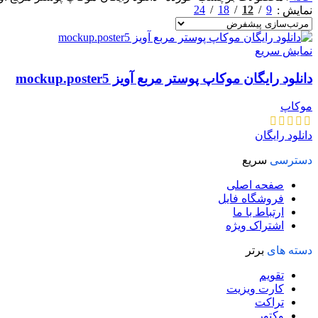
24
18
12
9
نمایش
نمایش سریع
دانلود رایگان موکاپ پوستر مربع آویز mockup.poster5
موکاپ
دانلود رایگان
دسترسی
سریع
صفحه اصلی
فروشگاه فایل
ارتباط با ما
اشتراک ویژه
دسته های
برتر
تقویم
کارت ویزیت
تراکت
وکتور