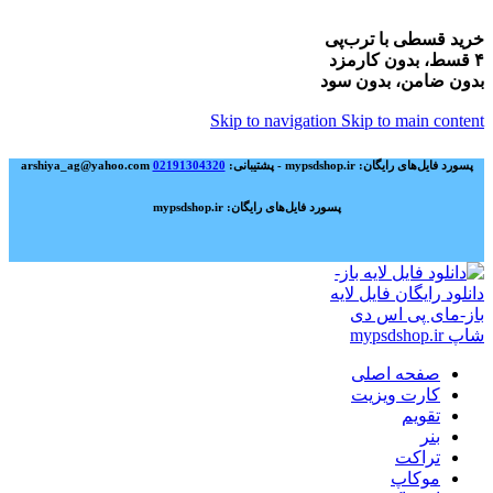
خرید قسطی با ترب‌پی
۴ قسط، بدون کارمزد
بدون ضامن، بدون سود
Skip to navigation
Skip to main content
پسورد فایل‌های رایگان: mypsdshop.ir - پشتیبانی: arshiya_ag@yahoo.com
02191304320
پسورد فایل‌های رایگان: mypsdshop.ir
صفحه اصلی
کارت ویزیت
تقویم
بنر
تراکت
موکاپ