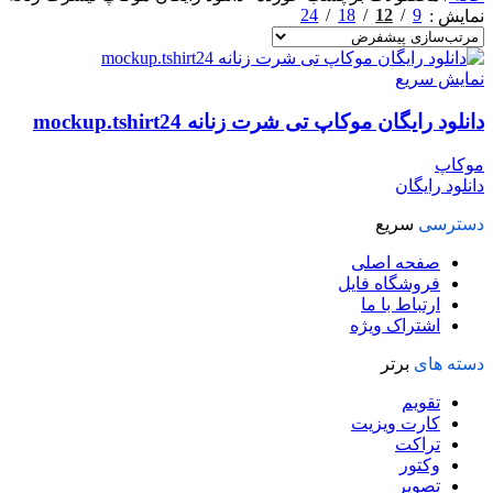
24
18
12
9
نمایش
نمایش سریع
دانلود رایگان موکاپ تی شرت زنانه mockup.tshirt24
موکاپ
دانلود رایگان
دسترسی
سریع
صفحه اصلی
فروشگاه فایل
ارتباط با ما
اشتراک ویژه
دسته های
برتر
تقویم
کارت ویزیت
تراکت
وکتور
تصویر