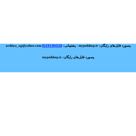
پسورد فایل‌های رایگان: mypsdshop.ir - پشتیبانی: arshiya_ag@yahoo.com
02191304320
پسورد فایل‌های رایگان: mypsdshop.ir