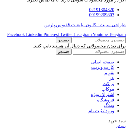
02191304320
09199209803
طراحی سایت : کانون تبلیغات ققنوس پارس
Facebook
Linkedin
Pinterest
Twitter
Instagram
Youtube
Telegram
جستجو
برای دیدن محصولاتی که دنبال آن هستید تایپ کنید.
جستجو
صفحه اصلی
کارت ویزیت
تقویم
بنر
تراکت
موکاپ
اشتراک ویژه
فروشگاه
وبلاگ
ورود / ثبت نام
سبد خرید
بستن