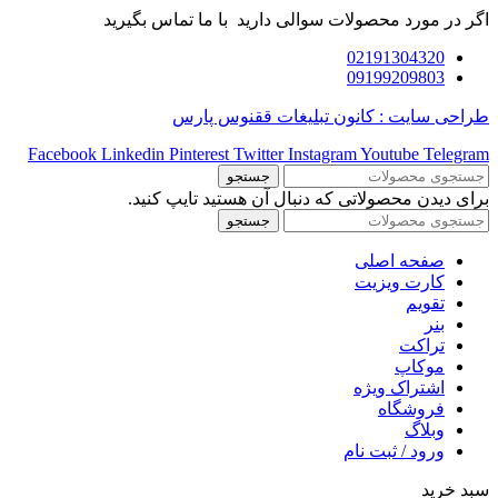
اگر در مورد محصولات سوالی دارید با ما تماس بگیرید
02191304320
09199209803
طراحی سایت : کانون تبلیغات ققنوس پارس
Facebook
Linkedin
Pinterest
Twitter
Instagram
Youtube
Telegram
جستجو
برای دیدن محصولاتی که دنبال آن هستید تایپ کنید.
جستجو
صفحه اصلی
کارت ویزیت
تقویم
بنر
تراکت
موکاپ
اشتراک ویژه
فروشگاه
وبلاگ
ورود / ثبت نام
سبد خرید