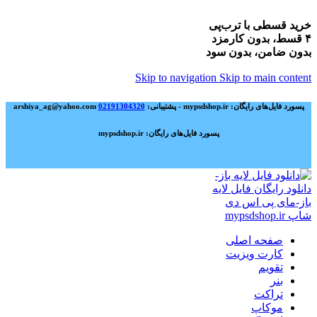
خرید قسطی با ترب‌پی
۴ قسط، بدون کارمزد
بدون ضامن، بدون سود
Skip to navigation
Skip to main content
پسورد فایل‌های رایگان: mypsdshop.ir - پشتیبانی: arshiya_ag@yahoo.com
02191304320
پسورد فایل‌های رایگان: mypsdshop.ir
صفحه اصلی
کارت ویزیت
تقویم
بنر
تراکت
موکاپ