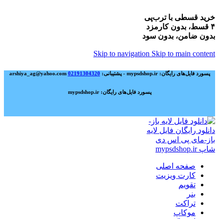
خرید قسطی با ترب‌پی
۴ قسط، بدون کارمزد
بدون ضامن، بدون سود
Skip to navigation
Skip to main content
پسورد فایل‌های رایگان: mypsdshop.ir - پشتیبانی: arshiya_ag@yahoo.com
02191304320
پسورد فایل‌های رایگان: mypsdshop.ir
صفحه اصلی
کارت ویزیت
تقویم
بنر
تراکت
موکاپ