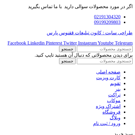
اگر در مورد محصولات سوالی دارید با ما تماس بگیرید
02191304320
09199209803
طراحی سایت : کانون تبلیغات ققنوس پارس
Facebook
Linkedin
Pinterest
Twitter
Instagram
Youtube
Telegram
جستجو
برای دیدن محصولاتی که دنبال آن هستید تایپ کنید.
جستجو
صفحه اصلی
کارت ویزیت
تقویم
بنر
تراکت
موکاپ
اشتراک ویژه
فروشگاه
وبلاگ
ورود / ثبت نام
سبد خرید