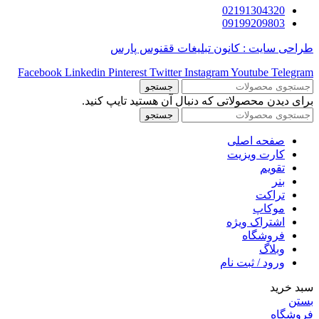
02191304320
09199209803
طراحی سایت : کانون تبلیغات ققنوس پارس
Facebook
Linkedin
Pinterest
Twitter
Instagram
Youtube
Telegram
جستجو
برای دیدن محصولاتی که دنبال آن هستید تایپ کنید.
جستجو
صفحه اصلی
کارت ویزیت
تقویم
بنر
تراکت
موکاپ
اشتراک ویژه
فروشگاه
وبلاگ
ورود / ثبت نام
سبد خرید
بستن
فروشگاه