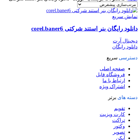
نمایش سریع
دانلود رایگان بنر استند شرکتی corel.baner6
دیجیتال آرت
دانلود رایگان
دسترسی
سریع
صفحه اصلی
فروشگاه فایل
ارتباط با ما
اشتراک ویژه
دسته های
برتر
تقویم
کارت ویزیت
تراکت
وکتور
تصویر
آیکن