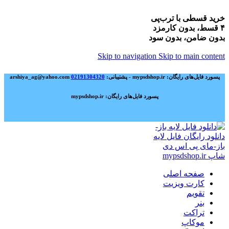
خرید قسطی با ترب‌پی
۴ قسط، بدون کارمزد
بدون ضامن، بدون سود
Skip to navigation
Skip to main content
پسورد فایل‌های رایگان: mypsdshop.ir - پشتیبانی: arshiya_ag@yahoo.com
02191304320
پسورد فایل‌های رایگان: mypsdshop.ir
صفحه اصلی
کارت ویزیت
تقویم
بنر
تراکت
موکاپ