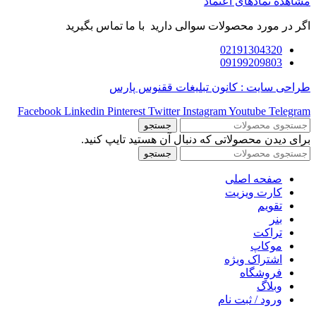
مشاهده نمادهای اعتماد
اگر در مورد محصولات سوالی دارید با ما تماس بگیرید
02191304320
09199209803
طراحی سایت : کانون تبلیغات ققنوس پارس
Facebook
Linkedin
Pinterest
Twitter
Instagram
Youtube
Telegram
جستجو
برای دیدن محصولاتی که دنبال آن هستید تایپ کنید.
جستجو
صفحه اصلی
کارت ویزیت
تقویم
بنر
تراکت
موکاپ
اشتراک ویژه
فروشگاه
وبلاگ
ورود / ثبت نام