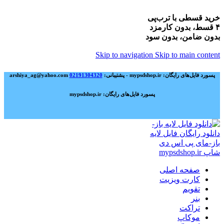
خرید قسطی با ترب‌پی
۴ قسط، بدون کارمزد
بدون ضامن، بدون سود
Skip to navigation
Skip to main content
پسورد فایل‌های رایگان: mypsdshop.ir - پشتیبانی: arshiya_ag@yahoo.com
02191304320
پسورد فایل‌های رایگان: mypsdshop.ir
صفحه اصلی
کارت ویزیت
تقویم
بنر
تراکت
موکاپ