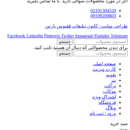
اگر در مورد محصولات سوالی دارید با ما تماس بگیرید
02191304320
09199209803
طراحی سایت : کانون تبلیغات ققنوس پارس
Facebook
Linkedin
Pinterest
Twitter
Instagram
Youtube
Telegram
جستجو
برای دیدن محصولاتی که دنبال آن هستید تایپ کنید.
جستجو
صفحه اصلی
کارت ویزیت
تقویم
بنر
تراکت
موکاپ
اشتراک ویژه
فروشگاه
وبلاگ
ورود / ثبت نام
سبد خرید
بستن