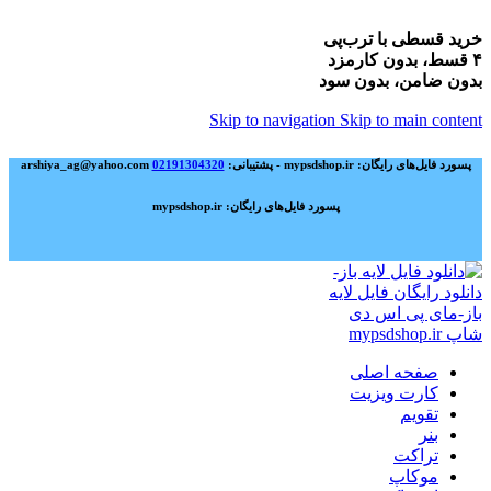
خرید قسطی با ترب‌پی
۴ قسط، بدون کارمزد
بدون ضامن، بدون سود
Skip to navigation
Skip to main content
پسورد فایل‌های رایگان: mypsdshop.ir - پشتیبانی: arshiya_ag@yahoo.com
02191304320
پسورد فایل‌های رایگان: mypsdshop.ir
صفحه اصلی
کارت ویزیت
تقویم
بنر
تراکت
موکاپ